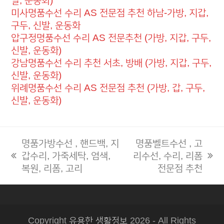
발, 운동화)
미사명품수선 수리 AS 전문점 추천 하남-가방, 지갑,
구두, 신발, 운동화
압구정명품수선 수리 AS 전문추천 (가방, 지갑, 구두,
신발, 운동화)
강남명품수선 수리 추천 서초, 방배 (가방, 지갑, 구두,
신발, 운동화)
위례명품수선 수리 AS 전문점 추천 (가방, 갑, 구두,
신발, 운동화)
명품가방수선 , 핸드백, 지
명품벨트수선 , 고
갑수리, 가죽세탁, 염색,
리수선, 수리, 리폼
previous
next
복원, 리폼, 고리
전문점 추천
post:
post:
Copyright
유용한 생활정보
2026 - All Rights